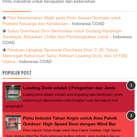
Pintu industrial untuk kecepatan dan kebersihan
Fitur Keselamatan Wajib pada Pintu Garasi Otomatis untuk
Proteksi Keluarga dan Kendaraan
- Indonesia COAD
Solusi Overhead Door Berinsulasi untuk Gudang Pendingin
Surabaya: Bebaskan Chiller dari Pembengkakan Listrik
- Indonesia
COAD
Panduan Lengkap Sectional Overhead Door C-30: Solusi
Mencegah Kebocoran Suhu, Antrean Loading Dock, dan 10 FAQ
Utama
- Indonesia COAD
POPULER POST
Loading Dock adalah | Pengertian dan Jenis
Loading dock adalah sebuah area di gudang atau distribution center
yang khusus diperuntukan untuk bongkar muat dari atau ke truk
pengangkut ...
Pintu Industri Tahan Angin untuk Area Pabrik
Outdoor: High Speed Door dengan Wind Bar
Pintu Industri Tahan Angin untuk Area Pabrik Outdoor: High Speed
Door dengan Wind Bar Pada beberapa fasilitas industri, area produksi dan gu...