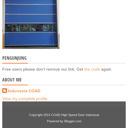
PENGUNJUNG
Free users please don't remove our link. Get
the code
again.
ABOUT ME
Indonesia COAD
View my complete profile
Copyright 2014
COAD High Speed Door Indonesia
Powered by
Blogger.com