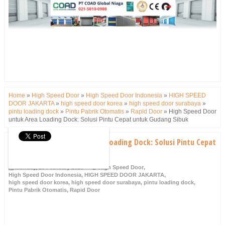
Home
»
High Speed Door
»
High Speed Door Indonesia
»
HIGH SPEED
DOOR JAKARTA
»
high speed door korea
»
high speed door surabaya
»
pintu loading dock
»
Pintu Pabrik Otomatis
»
Rapid Door
»
High Speed Door
untuk Area Loading Dock: Solusi Pintu Cepat untuk Gudang Sibuk
High Speed Door untuk Area Loading Dock: Solusi Pintu Cepat
untuk Gudang Sibuk
Monday, 23 February 2026
High Speed Door
,
High Speed Door Indonesia
,
HIGH SPEED DOOR JAKARTA
,
high speed door korea
,
high speed door surabaya
,
pintu loading dock
,
Pintu Pabrik Otomatis
,
Rapid Door