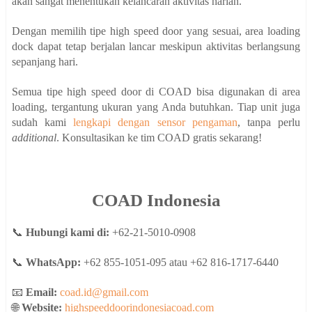
akan sangat menentukan kelancaran aktivitas harian.
Dengan memilih tipe high speed door yang sesuai, area loading
dock dapat tetap berjalan lancar meskipun aktivitas berlangsung
sepanjang hari.
Semua tipe high speed door di COAD bisa digunakan di area
loading, tergantung ukuran yang Anda butuhkan. Tiap unit juga
sudah kami
lengkapi dengan sensor pengaman
, tanpa perlu
additional
. Konsultasikan ke tim COAD gratis sekarang!
COAD Indonesia
📞
Hubungi kami di:
+62-21-5010-0908
📞
WhatsApp:
+62 855-1051-095 atau +62 816-1717-6440
📧
Email:
coad.id@gmail.com
🌐
Website:
highspeeddoorindonesiacoad.com