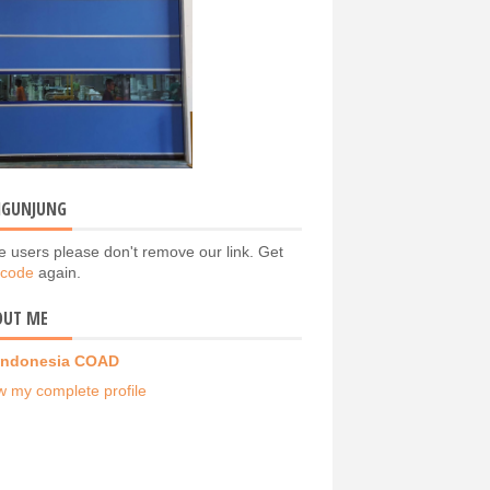
NGUNJUNG
e users please don't remove our link. Get
 code
again.
OUT ME
Indonesia COAD
w my complete profile