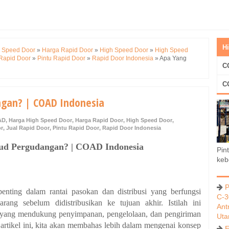
H
 Speed Door
»
Harga Rapid Door
»
High Speed Door
»
High Speed
 Rapid Door
»
Pintu Rapid Door
»
Rapid Door Indonesia
»
Apa Yang
C
C
gan? | COAD Indonesia
AD
,
Harga High Speed Door
,
Harga Rapid Door
,
High Speed Door
,
or
,
Jual Rapid Door
,
Pintu Rapid Door
,
Rapid Door Indonesia
d Pergudangan? | COAD Indonesia
Pin
keb
P
enting dalam rantai pasokan dan distribusi yang berfungsi
C-3
ang sebelum didistribusikan ke tujuan akhir. Istilah ini
Ant
 yang mendukung penyimpanan, pengelolaan, dan pengiriman
Ut
m artikel ini, kita akan membahas lebih dalam mengenai konsep
E