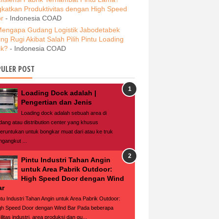
gkatkan Produktivitas dengan High Speed
r
- Indonesia COAD
engapa Gudang Logistik Jabodetabek
ing Rugi Akibat Salah Pilih Pintu Loading
k?
- Indonesia COAD
ULER POST
Loading Dock adalah |
Pengertian dan Jenis
Loading dock adalah sebuah area di
dang atau distribution center yang khusus
peruntukan untuk bongkar muat dari atau ke truk
ngangkut ...
Pintu Industri Tahan Angin
untuk Area Pabrik Outdoor:
High Speed Door dengan Wind
ar
ntu Industri Tahan Angin untuk Area Pabrik Outdoor:
gh Speed Door dengan Wind Bar Pada beberapa
ilitas industri, area produksi dan gu...