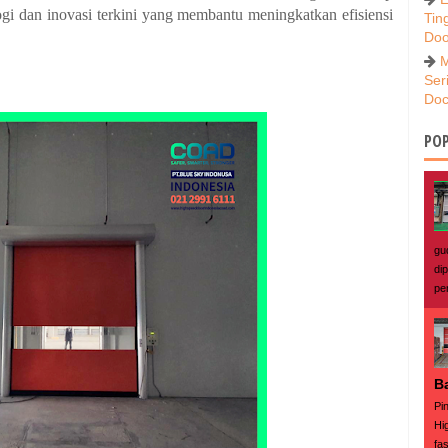
ogi dan inovasi terkini yang membantu meningkatkan efisiensi
Tin
Doo
M
Ser
Doc
POP
gu
di
pe
B
Pi
Hi
fas