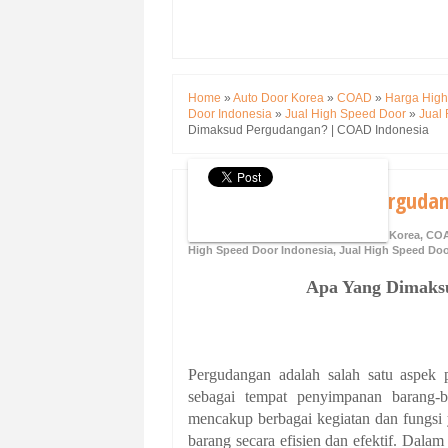
Home
»
Auto Door Korea
»
COAD
»
Harga High
Door Indonesia
»
Jual High Speed Door
»
Jual
Dimaksud Pergudangan? | COAD Indonesia
Apa Yang Dimaksud Pergudan
Friday, 7 June 2024
Auto Door Korea
,
CO
High Speed Door Indonesia
,
Jual High Speed Do
Apa Yang Dimaksu
Pergudangan adalah salah satu aspek p
sebagai tempat penyimpanan barang-bar
mencakup berbagai kegiatan dan fungsi
barang secara efisien dan efektif. Dala