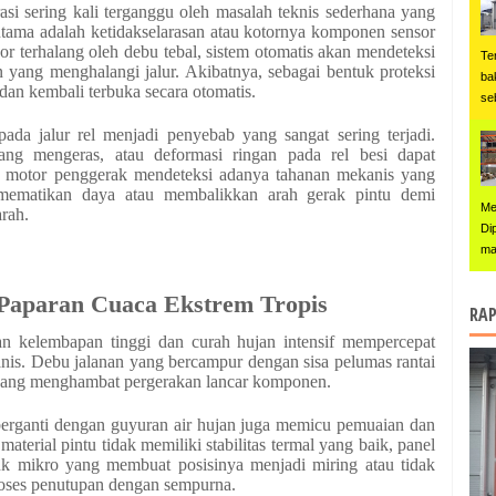
i sering kali terganggu oleh masalah teknis sederhana yang
 utama adalah ketidakselarasan atau kotornya komponen sensor
or terhalang oleh debu tebal, sistem otomatis akan mendeteksi
Te
an yang menghalangi jalur. Akibatnya, sebagai bentuk proteksi
ba
dan kembali terbuka secara otomatis.
se
pada jalur rel menjadi penyebab yang sangat sering terjadi.
ang mengeras, atau deformasi ringan pada rel besi dapat
a motor penggerak mendeteksi adanya tahanan mekanis yang
n mematikan daya atau membalikkan arah gerak pintu demi
Me
rah.
Di
ma
Paparan Cuaca Ekstrem Tropis
RAP
gan kelembapan tinggi dan curah hujan intensif mempercepat
is. Debu jalanan yang bercampur dengan sisa pelumas rantai
 yang menghambat pergerakan lancar komponen.
berganti dengan guyuran air hujan juga memicu pemuaian dan
material pintu tidak memiliki stabilitas termal yang baik, panel
k mikro yang membuat posisinya menjadi miring atau tidak
proses penutupan dengan sempurna.