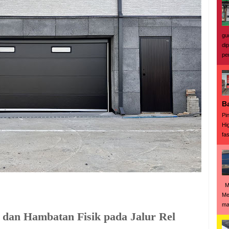
gu
di
pe
B
Pi
Hi
fas
Me
Me
man
dan Hambatan Fisik pada Jalur Rel