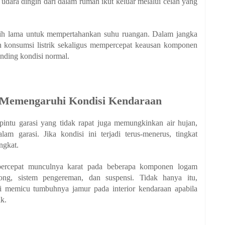
udara dingin dari dalam rumah ikut keluar melalui celah yang
bih lama untuk mempertahankan suhu ruangan. Dalam jangka
an konsumsi listrik sekaligus mempercepat keausan komponen
anding kondisi normal.
 Memengaruhi Kondisi Kendaraan
pintu garasi yang tidak rapat juga memungkinkan air hujan,
 garasi. Jika kondisi ini terjadi terus-menerus, tingkat
ngkat.
ercepat munculnya karat pada beberapa komponen logam
ong, sistem pengereman, dan suspensi. Tidak hanya itu,
i memicu tumbuhnya jamur pada interior kendaraan apabila
ik.