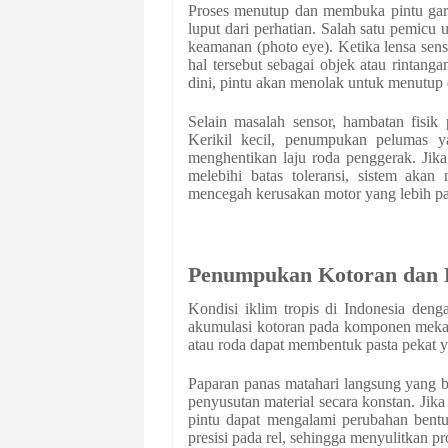
Proses menutup dan membuka pintu garas
luput dari perhatian. Salah satu pemicu
keamanan (photo eye). Ketika lensa sens
hal tersebut sebagai objek atau rintang
dini, pintu akan menolak untuk menutup 
Selain masalah sensor, hambatan fisik 
Kerikil kecil, penumpukan pelumas y
menghentikan laju roda penggerak. Jik
melebihi batas toleransi, sistem aka
mencegah kerusakan motor yang lebih pa
Penumpukan Kotoran dan 
Kondisi iklim tropis di Indonesia den
akumulasi kotoran pada komponen mekan
atau roda dapat membentuk pasta pekat
Paparan panas matahari langsung yang 
penyusutan material secara konstan. Jika 
pintu dapat mengalami perubahan bentu
presisi pada rel, sehingga menyulitkan 