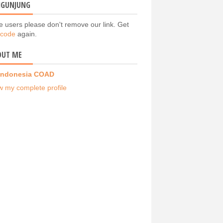
NGUNJUNG
e users please don't remove our link. Get
 code
again.
OUT ME
Indonesia COAD
w my complete profile