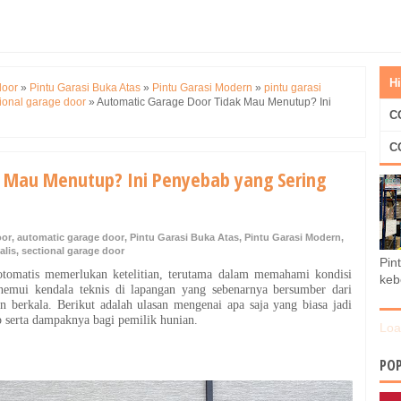
H
door
»
Pintu Garasi Buka Atas
»
Pintu Garasi Modern
»
pintu garasi
ional garage door
»
Automatic Garage Door Tidak Mau Menutup? Ini
C
C
 Mau Menutup? Ini Penyebab yang Sering
oor
,
automatic garage door
,
Pintu Garasi Buka Atas
,
Pintu Garasi Modern
,
alis
,
sectional garage door
Pin
i otomatis memerlukan ketelitian, terutama dalam memahami kondisi
keb
nemui kendala teknis di lapangan yang sebenarnya bersumber dari
 berkala. Berikut adalah ulasan mengenai apa saja yang biasa jadi
p serta dampaknya bagi pemilik hunian.
Loa
POP