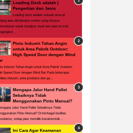
Loading Dock adalah |
Pengertian dan Jenis
Loading dock adalah sebuah area di
dang atau distribution center yang khusus
peruntukan untuk bongkar muat dari atau ke truk
ngangkut ...
Pintu Industri Tahan Angin
untuk Area Pabrik Outdoor:
High Speed Door dengan Wind
ar
ntu Industri Tahan Angin untuk Area Pabrik Outdoor:
gh Speed Door dengan Wind Bar Pada beberapa
ilitas industri, area produksi dan gu...
Mengapa Jalur Hand Pallet
Sebaiknya Tidak
Menggunakan Pintu Manual?
ngapa Jalur Hand Pallet Sebaiknya Tidak
nggunakan Pintu Manual? Di berbagai fasilitas
ufaktur, setiap jalur memiliki karakteristik...
Ini Cara Agar Keamanan