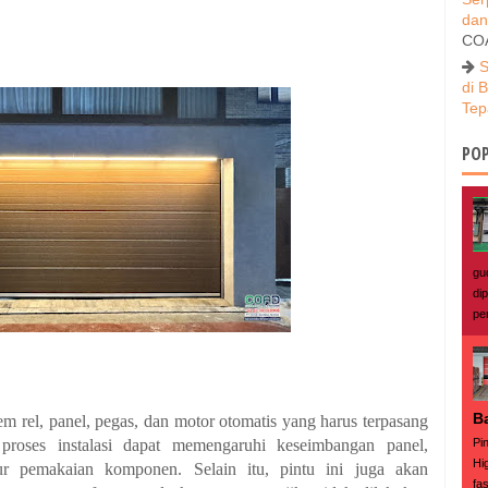
dan
CO
S
di 
Tep
POP
gu
di
pe
B
m rel, panel, pegas, dan motor otomatis yang harus terpasang
Pi
 proses instalasi dapat memengaruhi keseimbangan panel,
Hi
 pemakaian komponen. Selain itu, pintu ini juga akan
fas