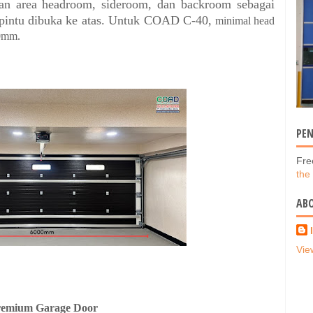
an area headroom, sideroom, dan backroom sebagai
t pintu dibuka ke atas. Untuk COAD C-40,
minimal
head
0mm.
PE
Fre
the
AB
Vie
remium Garage Door