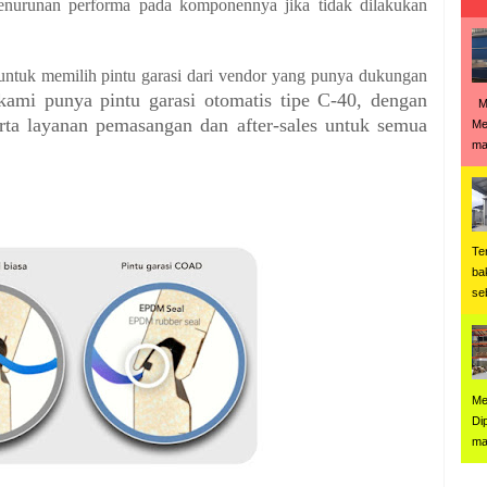
penurunan performa pada komponennya jika tidak dilakukan
 untuk memilih pintu garasi dari vendor yang punya dukungan
ami punya pintu garasi otomatis tipe C-40, dengan
Me
ta layanan pemasangan dan after-sales untuk semua
Me
man
Te
ba
se
Me
Di
ma