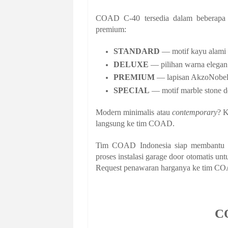
COAD C-40 tersedia dalam beberapa de
premium:
STANDARD
— motif kayu alami 
DELUXE
— pilihan warna elegan
PREMIUM
— lapisan AkzoNobel co
SPECIAL
— motif marble stone d
Modern minimalis atau
contemporary
? K
langsung ke tim COAD.
Tim COAD Indonesia siap membantu mul
proses instalasi garage door otomatis un
Request penawaran harganya ke tim CO
C