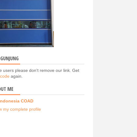
NGUNJUNG
e users please don't remove our link. Get
 code
again.
OUT ME
Indonesia COAD
w my complete profile