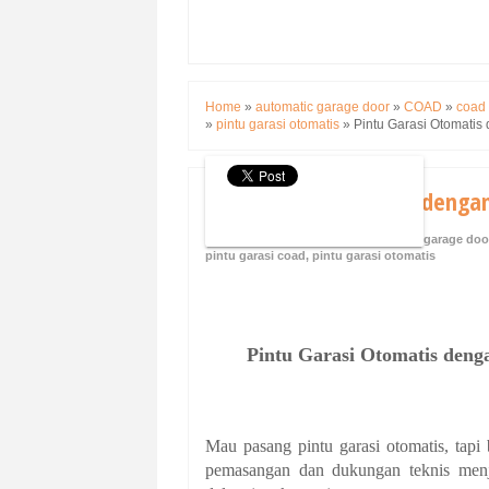
Home
»
automatic garage door
»
COAD
»
coad
»
pintu garasi otomatis
»
Pintu Garasi Otomati
Pintu Garasi Otomatis denga
Friday, 22 May 2026
automatic garage doo
pintu garasi coad
,
pintu garasi otomatis
Pintu Garasi Otomatis den
Mau pasang pintu garasi otomatis, tapi
pemasangan dan dukungan teknis menja