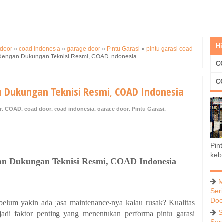
H
 door
»
coad indonesia
»
garage door
»
Pintu Garasi
»
pintu garasi coad
s dengan Dukungan Teknisi Resmi, COAD Indonesia
C
C
n Dukungan Teknisi Resmi, COAD Indonesia
r
,
COAD
,
coad door
,
coad indonesia
,
garage door
,
Pintu Garasi
,
Pin
keb
gan Dukungan Teknisi Resmi, COAD Indonesia
M
Ser
Doc
 belum yakin ada jasa maintenance-nya kalau rusak? Kualitas
S
di faktor penting yang menentukan performa pintu garasi
Ser