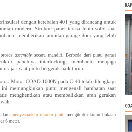
RAP
nsulasi dengan ketebalan 40T yang dirancang untuk
nian modern. Struktur panel terasa lebih solid saat
embantu memberikan tampilan garage door yang lebih
 proses
assembly
secara mandiri. Berbeda dari pintu garasi
ktur panelnya interlocking, membantu menjaga
uk jari saat pintu bergerak naik turun.
motor. Motor COAD 1000N pada C-40 telah dilengkapi
em ini memungkinkan pintu mengenali hambatan saat
atis menghentikan atau membalikkan arah gerakan
awah.
COA
 dalam
menyesuaikan ukuran pintu
mengikuti ukuran bukaan
ar 6 meter.