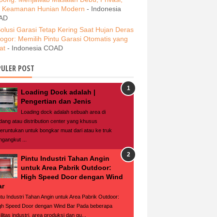
 Keamanan Hunian Modern
- Indonesia
AD
olusi Garasi Tetap Kering Saat Hujan Deras
Bogor: Memilih Pintu Garasi Otomatis yang
at
- Indonesia COAD
ULER POST
Loading Dock adalah |
Pengertian dan Jenis
Loading dock adalah sebuah area di
dang atau distribution center yang khusus
peruntukan untuk bongkar muat dari atau ke truk
ngangkut ...
Pintu Industri Tahan Angin
untuk Area Pabrik Outdoor:
High Speed Door dengan Wind
ar
ntu Industri Tahan Angin untuk Area Pabrik Outdoor:
gh Speed Door dengan Wind Bar Pada beberapa
ilitas industri, area produksi dan gu...