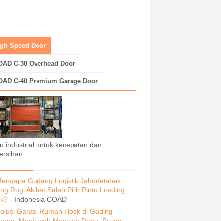
igh Speed Door
OAD C-30 Overhead Door
OAD C-40 Premium Garage Door
tu industrial untuk kecepatan dan
ersihan
engapa Gudang Logistik Jabodetabek
ing Rugi Akibat Salah Pilih Pintu Loading
k?
- Indonesia COAD
olusi Garasi Rumah Hook di Gading
pong: Menjawab Masalah Debu, Privasi,