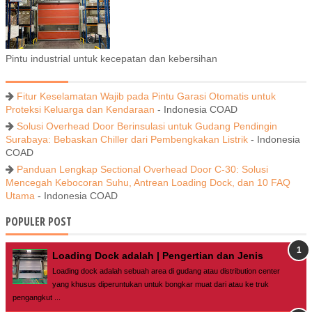
Pintu industrial untuk kecepatan dan kebersihan
Fitur Keselamatan Wajib pada Pintu Garasi Otomatis untuk
Proteksi Keluarga dan Kendaraan
- Indonesia COAD
Solusi Overhead Door Berinsulasi untuk Gudang Pendingin
Surabaya: Bebaskan Chiller dari Pembengkakan Listrik
- Indonesia
COAD
Panduan Lengkap Sectional Overhead Door C-30: Solusi
Mencegah Kebocoran Suhu, Antrean Loading Dock, dan 10 FAQ
Utama
- Indonesia COAD
POPULER POST
Loading Dock adalah | Pengertian dan Jenis
Loading dock adalah sebuah area di gudang atau distribution center
yang khusus diperuntukan untuk bongkar muat dari atau ke truk
pengangkut ...