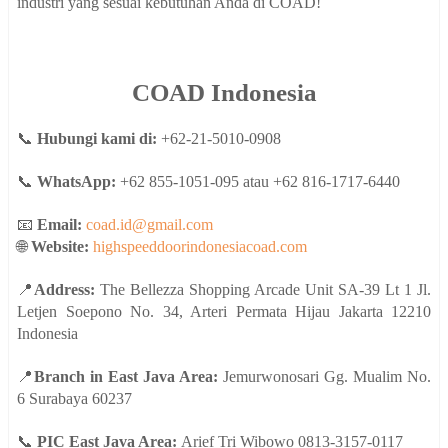
industri yang sesuai kebutuhan Anda di COAD!
COAD Indonesia
📞
Hubungi kami di:
+62-21-5010-0908
📞
WhatsApp:
+62 855-1051-095 atau +62 816-1717-6440
📧
Email:
coad.id@gmail.com
🌐
Website:
highspeeddoorindonesiacoad.com
📍
Address:
The Bellezza Shopping Arcade Unit SA-39 Lt 1 Jl.
Letjen Soepono No. 34, Arteri Permata Hijau Jakarta 12210
Indonesia
📍
Branch in East Java Area:
Jemurwonosari Gg. Mualim No.
6 Surabaya 60237
📞
PIC East Java Area:
Arief Tri Wibowo 0813-3157-0117