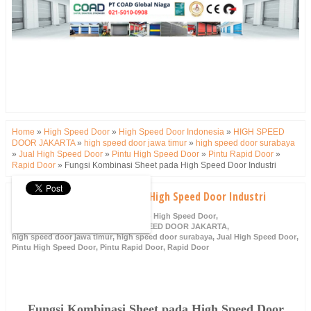
Home
»
High Speed Door
»
High Speed Door Indonesia
»
HIGH SPEED
DOOR JAKARTA
»
high speed door jawa timur
»
high speed door surabaya
»
Jual High Speed Door
»
Pintu High Speed Door
»
Pintu Rapid Door
»
Rapid Door
»
Fungsi Kombinasi Sheet pada High Speed Door Industri
Fungsi Kombinasi Sheet pada High Speed Door Industri
Wednesday, 10 December 2025
High Speed Door
,
High Speed Door Indonesia
,
HIGH SPEED DOOR JAKARTA
,
high speed door jawa timur
,
high speed door surabaya
,
Jual High Speed Door
,
Pintu High Speed Door
,
Pintu Rapid Door
,
Rapid Door
Fungsi Kombinasi Sheet pada High Speed Door