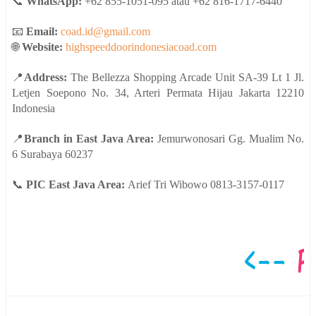
📞
WhatsApp:
+62 855-1051-095 atau +62 816-1717-6440
📧
Email:
coad.id@gmail.com
🌐
Website:
highspeeddoorindonesiacoad.com
📍
Address:
The Bellezza Shopping Arcade Unit SA-39 Lt 1 Jl.
Letjen Soepono No. 34, Arteri Permata Hijau Jakarta 12210
Indonesia
📍
Branch in East Java Area:
Jemurwonosari Gg. Mualim No.
6 Surabaya 60237
📞
PIC East Java Area:
Arief Tri Wibowo 0813-3157-0117