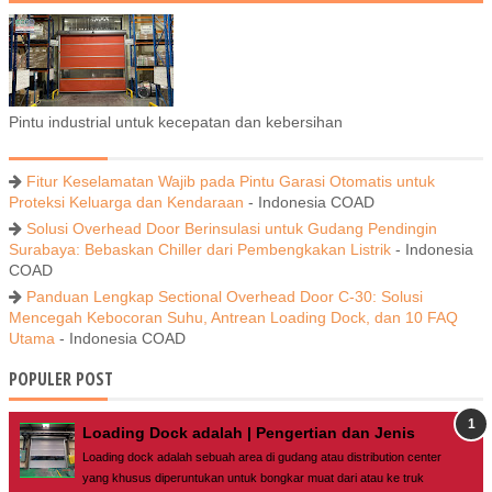
Pintu industrial untuk kecepatan dan kebersihan
Fitur Keselamatan Wajib pada Pintu Garasi Otomatis untuk
Proteksi Keluarga dan Kendaraan
- Indonesia COAD
Solusi Overhead Door Berinsulasi untuk Gudang Pendingin
Surabaya: Bebaskan Chiller dari Pembengkakan Listrik
- Indonesia
COAD
Panduan Lengkap Sectional Overhead Door C-30: Solusi
Mencegah Kebocoran Suhu, Antrean Loading Dock, dan 10 FAQ
Utama
- Indonesia COAD
POPULER POST
Loading Dock adalah | Pengertian dan Jenis
Loading dock adalah sebuah area di gudang atau distribution center
yang khusus diperuntukan untuk bongkar muat dari atau ke truk