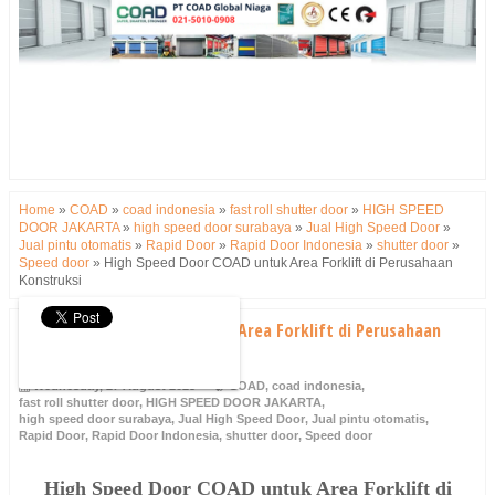
Home
»
COAD
»
coad indonesia
»
fast roll shutter door
»
HIGH SPEED
DOOR JAKARTA
»
high speed door surabaya
»
Jual High Speed Door
»
Jual pintu otomatis
»
Rapid Door
»
Rapid Door Indonesia
»
shutter door
»
Speed door
»
High Speed Door COAD untuk Area Forklift di Perusahaan
Konstruksi
High Speed Door COAD untuk Area Forklift di Perusahaan
Konstruksi
Wednesday, 27 August 2025
COAD
,
coad indonesia
,
fast roll shutter door
,
HIGH SPEED DOOR JAKARTA
,
high speed door surabaya
,
Jual High Speed Door
,
Jual pintu otomatis
,
Rapid Door
,
Rapid Door Indonesia
,
shutter door
,
Speed door
High Speed Door COAD untuk Area Forklift di