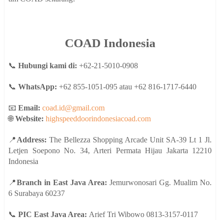
COAD Indonesia
📞
Hubungi kami di:
+62-21-5010-0908
📞
WhatsApp:
+62 855-1051-095 atau +62 816-1717-6440
📧
Email:
coad.id@gmail.com
🌐
Website:
highspeeddoorindonesiacoad.com
📍
Address:
The Bellezza Shopping Arcade Unit SA-39 Lt 1 Jl.
Letjen Soepono No. 34, Arteri Permata Hijau Jakarta 12210
Indonesia
📍
Branch in East Java Area:
Jemurwonosari Gg. Mualim No.
6 Surabaya 60237
📞
PIC East Java Area:
Arief Tri Wibowo 0813-3157-0117