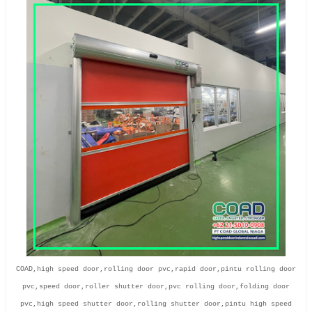
COAD,high speed door,rolling door pvc,rapid door,pintu rolling door
pvc,speed door,roller shutter door,pvc rolling door,folding door
pvc,high speed shutter door,rolling shutter door,pintu high speed