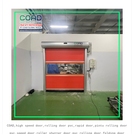
COAD,high speed door,rolling door pvc,rapid door,pintu rolling door
pvc,speed door,roller shutter door,pvc rolling door,folding door