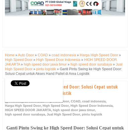
Home
»
Auto Door
»
COAD
»
coad indonesia
»
Harga High Speed Door
»
High Speed Door
»
High Speed Door Indonesia
»
HIGH SPEED DOOR
JAKARTA
»
high speed door jawa timur
»
high speed door surabaya
»
Jual
High Speed Door
»
pintu logistik
»
Ganti Pintu Swing ke High Speed Door:
Solusi Cepat untuk Akses Hand Pallet di Area Logistik
Ganti Pintu Swing ke High Speed Door: Solusi Cepat untuk
Akses Hand Pallet di Area Logistik
Thursday, 19 June 2025
Auto Door
,
COAD
,
coad indonesia
,
Harga High Speed Door
,
High Speed Door
,
High Speed Door Indonesia
,
HIGH SPEED DOOR JAKARTA
,
high speed door jawa timur
,
high speed door surabaya
,
Jual High Speed Door
,
pintu logistik
Ganti Pintu Swing ke High Speed Door: Solusi Cepat untuk