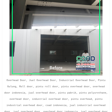
Overhead Door, Jual Overhead Door, Industrial Overhead Door, Pintu
Gulung, Roll door, pintu roll door, pintu overhead door, overhead
door indonesia, jual overhead door, pintu pabrik, pintu polyurethane,
overhead door, industrial overhead door, pintu overhead, pintu
industrial overhead door, coad indonesia, jual industrial overhead
door, jual overhead door, overhead door indonesia, jual overhead door