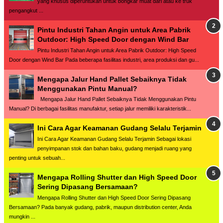
yang khusus diperuntukan untuk bongkar muat dari atau ke truk
pengangkut ...
Pintu Industri Tahan Angin untuk Area Pabrik
Outdoor: High Speed Door dengan Wind Bar
Pintu Industri Tahan Angin untuk Area Pabrik Outdoor: High Speed
Door dengan Wind Bar Pada beberapa fasilitas industri, area produksi dan gu...
Mengapa Jalur Hand Pallet Sebaiknya Tidak
Menggunakan Pintu Manual?
Mengapa Jalur Hand Pallet Sebaiknya Tidak Menggunakan Pintu
Manual? Di berbagai fasilitas manufaktur, setiap jalur memiliki karakteristik...
Ini Cara Agar Keamanan Gudang Selalu Terjamin
Ini Cara Agar Keamanan Gudang Selalu Terjamin Sebagai lokasi
penyimpanan stok dan bahan baku, gudang menjadi ruang yang
penting untuk sebuah...
Mengapa Rolling Shutter dan High Speed Door
Sering Dipasang Bersamaan?
Mengapa Rolling Shutter dan High Speed Door Sering Dipasang
Bersamaan? Pada banyak gudang, pabrik, maupun distribution center, Anda
mungkin ...