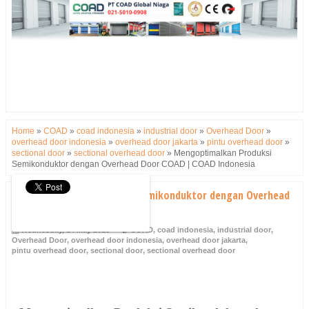
Home
»
COAD
»
coad indonesia
»
industrial door
»
Overhead Door
»
overhead door indonesia
»
overhead door jakarta
»
pintu overhead door
»
sectional door
»
sectional overhead door
»
Mengoptimalkan Produksi
Semikonduktor dengan Overhead Door COAD | COAD Indonesia
Mengoptimalkan Produksi Semikonduktor dengan Overhead
Door COAD | COAD Indonesia
Wednesday, 14 May 2025
COAD
,
coad indonesia
,
industrial door
,
Overhead Door
,
overhead door indonesia
,
overhead door jakarta
,
pintu overhead door
,
sectional door
,
sectional overhead door