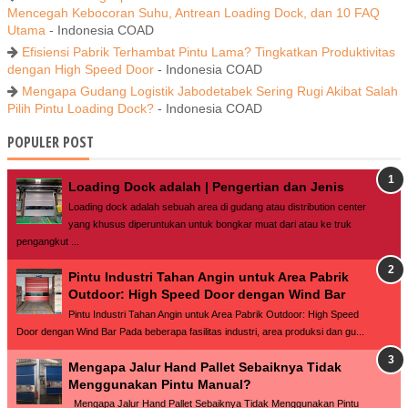
Mencegah Kebocoran Suhu, Antrean Loading Dock, dan 10 FAQ
Utama
- Indonesia COAD
Efisiensi Pabrik Terhambat Pintu Lama? Tingkatkan Produktivitas
dengan High Speed Door
- Indonesia COAD
Mengapa Gudang Logistik Jabodetabek Sering Rugi Akibat Salah
Pilih Pintu Loading Dock?
- Indonesia COAD
POPULER POST
Loading Dock adalah | Pengertian dan Jenis
Loading dock adalah sebuah area di gudang atau distribution center
yang khusus diperuntukan untuk bongkar muat dari atau ke truk
pengangkut ...
Pintu Industri Tahan Angin untuk Area Pabrik
Outdoor: High Speed Door dengan Wind Bar
Pintu Industri Tahan Angin untuk Area Pabrik Outdoor: High Speed
Door dengan Wind Bar Pada beberapa fasilitas industri, area produksi dan gu...
Mengapa Jalur Hand Pallet Sebaiknya Tidak
Menggunakan Pintu Manual?
Mengapa Jalur Hand Pallet Sebaiknya Tidak Menggunakan Pintu