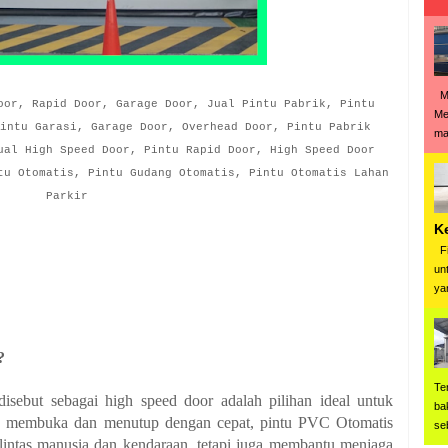
Me
oor, Rapid Door, Garage Door, Jual Pintu Pabrik, Pintu
Me
intu Garasi, Garage Door, Overhead Door, Pintu Pabrik
man
ual High Speed Door, Pintu Rapid Door, High Speed Door
tu Otomatis, Pintu Gudang Otomatis, Pintu Otomatis Lahan
Parkir
K
Fi
un
ya
?
Te
isebut sebagai high speed door adalah pilihan ideal untuk
ba
 membuka dan menutup dengan cepat, pintu PVC Otomatis
se
 lintas manusia dan kendaraan, tetapi juga membantu menjaga