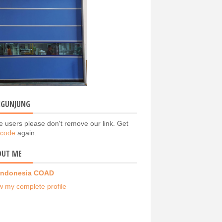
NGUNJUNG
e users please don't remove our link. Get
 code
again.
OUT ME
Indonesia COAD
w my complete profile