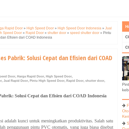
H
ga Rapid Door
»
High Speed Door
»
High Speed Door Indonesia
»
Jual
gh Speed Door
»
Rapid Door
»
shutter door
»
speed shutter door
»
Pintu
C
 dan Efisien dari COAD Indonesia
C
s Pabrik: Solusi Cepat dan Efisien dari COAD
peed Door
,
Harga Rapid Door
,
High Speed Door
,
or
,
Jual Rapid Door
,
Pintu High Speed Door
,
Rapid Door
,
shutter door
,
Pin
keb
abrik: Solusi Cepat dan Efisien dari COAD Indonesia
F
Oto
Ken
ensi adalah kunci untuk meningkatkan produktivitas. Salah satu
S
alah penggunaan pintu PVC otomatis, yang juga biasa disebut
Gud