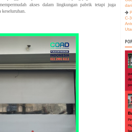
empermudah akses dalam lingkungan pabrik tetapi juga
dar
a keseluruhan.
P
C-3
Ant
Ut
POP
gu
di
pe
B
Pi
Hi
fas