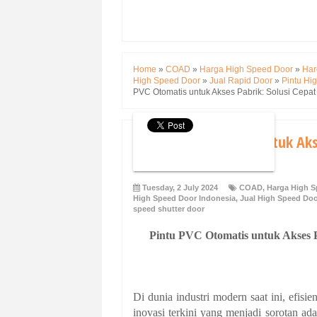
Home
»
COAD
»
Harga High Speed Door
»
Har
High Speed Door
»
Jual Rapid Door
»
Pintu Hi
PVC Otomatis untuk Akses Pabrik: Solusi Cepat
Pintu PVC Otomatis untuk Akse
Indonesia
Tuesday, 2 July 2024
COAD
,
Harga High S
High Speed Door Indonesia
,
Jual High Speed Do
speed shutter door
Pintu PVC Otomatis untuk Akses P
Di dunia industri modern saat ini, efisi
inovasi terkini yang menjadi sorotan ad