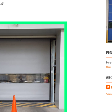
a?
PE
Fre
the
AB
Vie