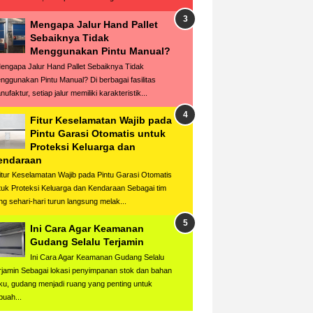
Mengapa Jalur Hand Pallet
Sebaiknya Tidak
Menggunakan Pintu Manual?
ngapa Jalur Hand Pallet Sebaiknya Tidak
nggunakan Pintu Manual? Di berbagai fasilitas
ufaktur, setiap jalur memiliki karakteristik...
Fitur Keselamatan Wajib pada
Pintu Garasi Otomatis untuk
Proteksi Keluarga dan
endaraan
tur Keselamatan Wajib pada Pintu Garasi Otomatis
tuk Proteksi Keluarga dan Kendaraan Sebagai tim
ng sehari-hari turun langsung melak...
Ini Cara Agar Keamanan
Gudang Selalu Terjamin
Ini Cara Agar Keamanan Gudang Selalu
rjamin Sebagai lokasi penyimpanan stok dan bahan
ku, gudang menjadi ruang yang penting untuk
buah...