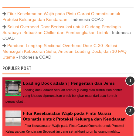
Fitur Keselamatan Wajib pada Pintu Garasi Otomatis untuk
Proteksi Keluarga dan Kendaraan
- Indonesia COAD
Solusi Overhead Door Berinsulasi untuk Gudang Pendingin
Surabaya: Bebaskan Chiller dari Pembengkakan Listrik
- Indonesia
COAD
Panduan Lengkap Sectional Overhead Door C-30: Solusi
Mencegah Kebocoran Suhu, Antrean Loading Dock, dan 10 FAQ
Utama
- Indonesia COAD
POPULER POST
Loading Dock adalah | Pengertian dan Jenis
Loading dock adalah sebuah area di gudang atau distribution center
yang khusus diperuntukan untuk bongkar muat dari atau ke truk
pengangkut ...
Fitur Keselamatan Wajib pada Pintu Garasi
Otomatis untuk Proteksi Keluarga dan Kendaraan
Fitur Keselamatan Wajib pada Pintu Garasi Otomatis untuk Proteksi
Keluarga dan Kendaraan Sebagai tim yang sehari-hari turun langsung melak...