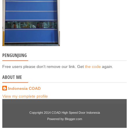
PENGUNJUNG
Free users please don't remove our link. Get
the code
again.
ABOUT ME
Indonesia COAD
View my complete profile
Copyright 2014
COAD High Speed Door Indonesia
Powered by
Blogger.com