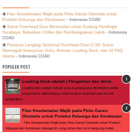
Fitur Keselamatan Wajib pada Pintu Garasi Otomatis untuk
Proteksi Keluarga dan Kendaraan
- Indonesia COAD
Solusi Overhead Door Berinsulasi untuk Gudang Pendingin
Surabaya: Bebaskan Chiller dari Pembengkakan Listrik
- Indonesia
COAD
Panduan Lengkap Sectional Overhead Door C-30: Solusi
Mencegah Kebocoran Suhu, Antrean Loading Dock, dan 10 FAQ
Utama
- Indonesia COAD
POPULER POST
Loading Dock adalah | Pengertian dan Jenis
Loading dock adalah sebuah area di gudang atau distribution center
yang khusus diperuntukan untuk bongkar muat dari atau ke truk
pengangkut ...
Fitur Keselamatan Wajib pada Pintu Garasi
Otomatis untuk Proteksi Keluarga dan Kendaraan
Fitur Keselamatan Wajib pada Pintu Garasi Otomatis untuk Proteksi
Keluarga dan Kendaraan Sebagai tim yang sehari-hari turun langsung melak...