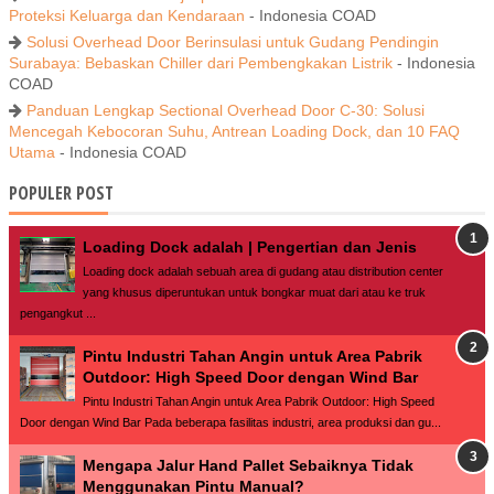
Proteksi Keluarga dan Kendaraan
- Indonesia COAD
Solusi Overhead Door Berinsulasi untuk Gudang Pendingin
Surabaya: Bebaskan Chiller dari Pembengkakan Listrik
- Indonesia
COAD
Panduan Lengkap Sectional Overhead Door C-30: Solusi
Mencegah Kebocoran Suhu, Antrean Loading Dock, dan 10 FAQ
Utama
- Indonesia COAD
POPULER POST
Loading Dock adalah | Pengertian dan Jenis
Loading dock adalah sebuah area di gudang atau distribution center
yang khusus diperuntukan untuk bongkar muat dari atau ke truk
pengangkut ...
Pintu Industri Tahan Angin untuk Area Pabrik
Outdoor: High Speed Door dengan Wind Bar
Pintu Industri Tahan Angin untuk Area Pabrik Outdoor: High Speed
Door dengan Wind Bar Pada beberapa fasilitas industri, area produksi dan gu...
Mengapa Jalur Hand Pallet Sebaiknya Tidak
Menggunakan Pintu Manual?