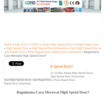
Home
»
Auto Door
»
COAD
»
Harga High Speed Door
»
Harga Rapid Door
»
High Speed Door
»
High Speed Door Indonesia
»
Jual High Speed Door
»
Jual Rapid Door
»
Pintu Rapid Door
»
Rapid Door Indonesia
»
Bagaimana
Cara Merawat High Speed Door?
Bagaimana Cara Merawat High Speed Door?
Tuesday, 23 May 2023
Auto Door
,
COAD
,
Harga High Speed Door
,
Harga Rapid Door
,
High Speed Door
,
High Speed Door Indonesia
,
Jual High Speed Door
,
Jual Rapid Door
,
Pintu Rapid Door
,
Rapid Door Indonesia
Bagaimana Cara Merawat High Speed Door?