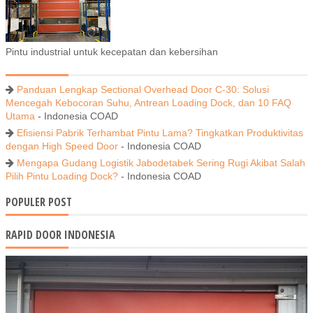
Pintu industrial untuk kecepatan dan kebersihan
Panduan Lengkap Sectional Overhead Door C-30: Solusi
Mencegah Kebocoran Suhu, Antrean Loading Dock, dan 10 FAQ
Utama
- Indonesia COAD
Efisiensi Pabrik Terhambat Pintu Lama? Tingkatkan Produktivitas
dengan High Speed Door
- Indonesia COAD
Mengapa Gudang Logistik Jabodetabek Sering Rugi Akibat Salah
Pilih Pintu Loading Dock?
- Indonesia COAD
POPULER POST
RAPID DOOR INDONESIA