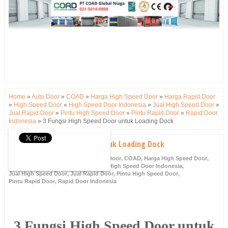
Home
»
Auto Door
»
COAD
»
Harga High Speed Door
»
Harga Rapid Door
»
High Speed Door
»
High Speed Door Indonesia
»
Jual High Speed Door
»
Jual Rapid Door
»
Pintu High Speed Door
»
Pintu Rapid Door
»
Rapid Door
Indonesia
»
3 Fungsi High Speed Door untuk Loading Dock
3 Fungsi High Speed Door untuk Loading Dock
Wednesday, 3 May 2023
Auto Door
,
COAD
,
Harga High Speed Door
,
Harga Rapid Door
,
High Speed Door
,
High Speed Door Indonesia
,
Jual High Speed Door
,
Jual Rapid Door
,
Pintu High Speed Door
,
Pintu Rapid Door
,
Rapid Door Indonesia
3 Fungsi High Speed Door untuk