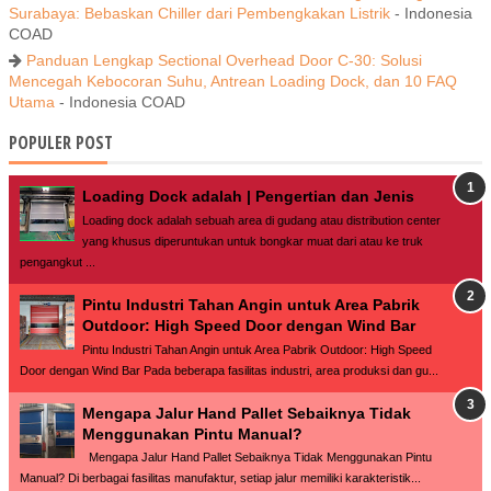
Surabaya: Bebaskan Chiller dari Pembengkakan Listrik
- Indonesia
COAD
Panduan Lengkap Sectional Overhead Door C-30: Solusi
Mencegah Kebocoran Suhu, Antrean Loading Dock, dan 10 FAQ
Utama
- Indonesia COAD
POPULER POST
Loading Dock adalah | Pengertian dan Jenis
Loading dock adalah sebuah area di gudang atau distribution center
yang khusus diperuntukan untuk bongkar muat dari atau ke truk
pengangkut ...
Pintu Industri Tahan Angin untuk Area Pabrik
Outdoor: High Speed Door dengan Wind Bar
Pintu Industri Tahan Angin untuk Area Pabrik Outdoor: High Speed
Door dengan Wind Bar Pada beberapa fasilitas industri, area produksi dan gu...
Mengapa Jalur Hand Pallet Sebaiknya Tidak
Menggunakan Pintu Manual?
Mengapa Jalur Hand Pallet Sebaiknya Tidak Menggunakan Pintu
Manual? Di berbagai fasilitas manufaktur, setiap jalur memiliki karakteristik...