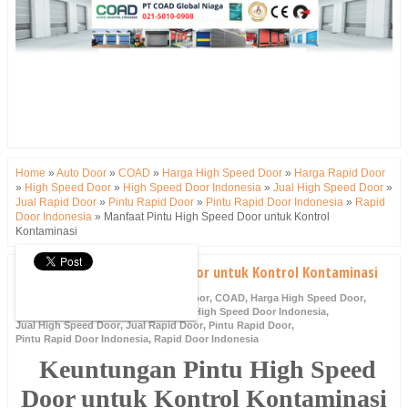
Home
»
Auto Door
»
COAD
»
Harga High Speed Door
»
Harga Rapid Door
»
High Speed Door
»
High Speed Door Indonesia
»
Jual High Speed Door
»
Jual Rapid Door
»
Pintu Rapid Door
»
Pintu Rapid Door Indonesia
»
Rapid
Door Indonesia
»
Manfaat Pintu High Speed Door untuk Kontrol
Kontaminasi
Manfaat Pintu High Speed Door untuk Kontrol Kontaminasi
Tuesday, 11 April 2023
Auto Door
,
COAD
,
Harga High Speed Door
,
Harga Rapid Door
,
High Speed Door
,
High Speed Door Indonesia
,
Jual High Speed Door
,
Jual Rapid Door
,
Pintu Rapid Door
,
Pintu Rapid Door Indonesia
,
Rapid Door Indonesia
Keuntungan Pintu High Speed
Door untuk Kontrol Kontaminasi