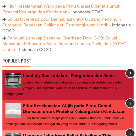
Fitur Keselamatan Wajib pada Pintu Garasi Otomatis untuk
Proteksi Keluarga dan Kendaraan
- Indonesia COAD
Solusi Overhead Door Berinsulasi untuk Gudang Pendingin
Surabaya: Bebaskan Chiller dari Pembengkakan Listrik
- Indonesia
COAD
Panduan Lengkap Sectional Overhead Door C-30: Solusi
Mencegah Kebocoran Suhu, Antrean Loading Dock, dan 10 FAQ
Utama
- Indonesia COAD
POPULER POST
Loading Dock adalah | Pengertian dan Jenis
Loading dock adalah sebuah area di gudang atau distribution center
yang khusus diperuntukan untuk bongkar muat dari atau ke truk
pengangkut ...
Fitur Keselamatan Wajib pada Pintu Garasi
Otomatis untuk Proteksi Keluarga dan Kendaraan
Fitur Keselamatan Wajib pada Pintu Garasi Otomatis untuk Proteksi
Keluarga dan Kendaraan Sebagai tim yang sehari-hari turun langsung melak...
Mengapa Jalur Hand Pallet Sebaiknya Tidak