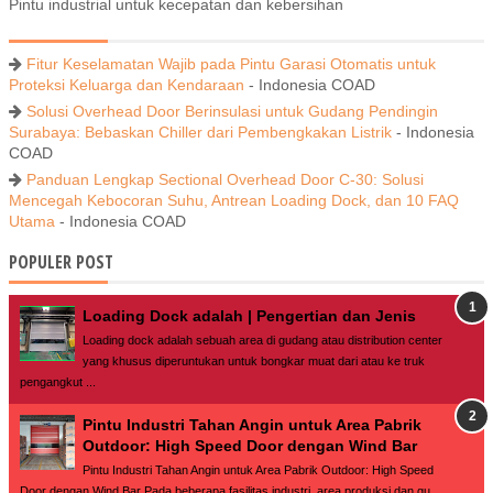
Pintu industrial untuk kecepatan dan kebersihan
Fitur Keselamatan Wajib pada Pintu Garasi Otomatis untuk
Proteksi Keluarga dan Kendaraan
- Indonesia COAD
Solusi Overhead Door Berinsulasi untuk Gudang Pendingin
Surabaya: Bebaskan Chiller dari Pembengkakan Listrik
- Indonesia
COAD
Panduan Lengkap Sectional Overhead Door C-30: Solusi
Mencegah Kebocoran Suhu, Antrean Loading Dock, dan 10 FAQ
Utama
- Indonesia COAD
POPULER POST
Loading Dock adalah | Pengertian dan Jenis
Loading dock adalah sebuah area di gudang atau distribution center
yang khusus diperuntukan untuk bongkar muat dari atau ke truk
pengangkut ...
Pintu Industri Tahan Angin untuk Area Pabrik
Outdoor: High Speed Door dengan Wind Bar
Pintu Industri Tahan Angin untuk Area Pabrik Outdoor: High Speed
Door dengan Wind Bar Pada beberapa fasilitas industri, area produksi dan gu...