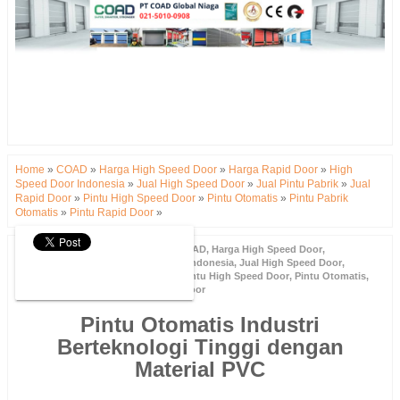
Home
»
COAD
»
Harga High Speed Door
»
Harga Rapid Door
»
High
Speed Door Indonesia
»
Jual High Speed Door
»
Jual Pintu Pabrik
»
Jual
Rapid Door
»
Pintu High Speed Door
»
Pintu Otomatis
»
Pintu Pabrik
Otomatis
»
Pintu Rapid Door
»
Tuesday, 16 February 2021
COAD
,
Harga High Speed Door
,
Harga Rapid Door
,
High Speed Door Indonesia
,
Jual High Speed Door
,
Jual Pintu Pabrik
,
Jual Rapid Door
,
Pintu High Speed Door
,
Pintu Otomatis
,
Pintu Pabrik Otomatis
,
Pintu Rapid Door
Pintu Otomatis Industri
Berteknologi Tinggi dengan
Material PVC