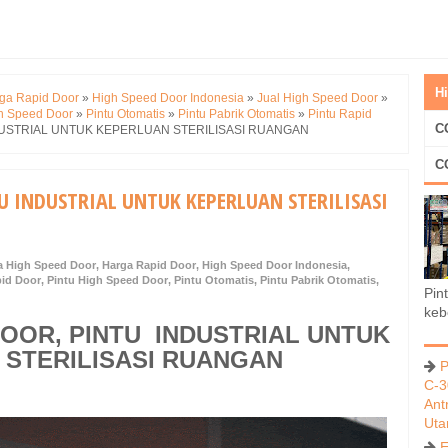
H
ga Rapid Door
»
High Speed Door Indonesia
»
Jual High Speed Door
»
gh Speed Door
»
Pintu Otomatis
»
Pintu Pabrik Otomatis
»
Pintu Rapid
C
DUSTRIAL UNTUK KEPERLUAN STERILISASI RUANGAN
C
U INDUSTRIAL UNTUK KEPERLUAN STERILISASI
a High Speed Door
,
Harga Rapid Door
,
High Speed Door Indonesia
,
pid Door
,
Pintu High Speed Door
,
Pintu Otomatis
,
Pintu Pabrik Otomatis
,
Pin
keb
OOR, PINTU INDUSTRIAL UNTUK
STERILISASI RUANGAN
P
C-3
Ant
Ut
E