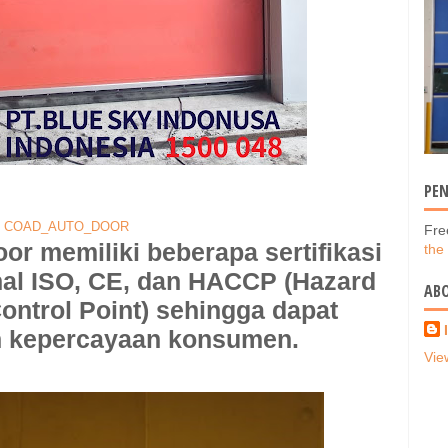
PE
COAD_AUTO_DOOR
Fre
r memiliki beberapa sertifikasi
the
nal ISO, CE, dan HACCP (Hazard
AB
Control Point) sehingga dapat
 kepercayaan konsumen.
Vie