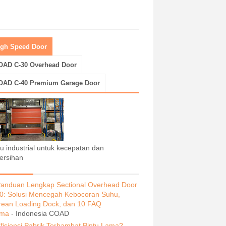
igh Speed Door
OAD C-30 Overhead Door
OAD C-40 Premium Garage Door
tu industrial untuk kecepatan dan
ersihan
anduan Lengkap Sectional Overhead Door
0: Solusi Mencegah Kebocoran Suhu,
rean Loading Dock, dan 10 FAQ
ama
- Indonesia COAD
fisiensi Pabrik Terhambat Pintu Lama?