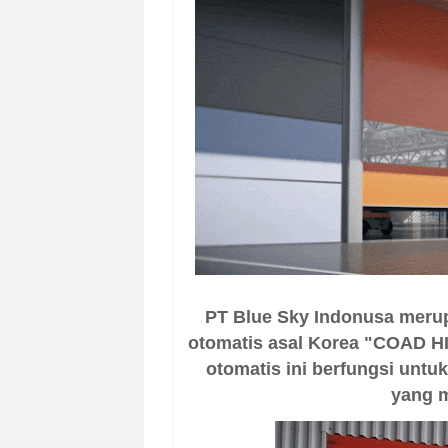
PT Blue Sky Indonusa merupa
otomatis asal Korea "COAD H
otomatis ini berfungsi unt
yang m