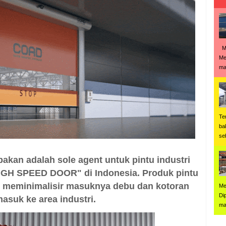
Me
Me
man
Te
ba
se
kan adalah sole agent untuk pintu industri
IGH SPEED DOOR" di Indonesia. Produk pintu
uk meminimalisir masuknya debu dan kotoran
Me
Di
asuk ke area industri.
ma