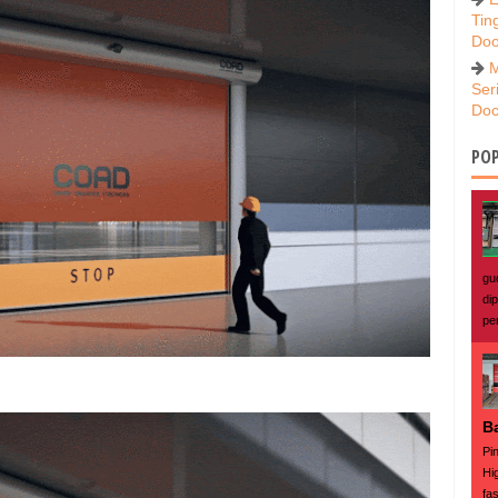
Tin
Doo
M
Ser
Doc
POP
gu
di
pe
B
Pi
Hi
fas