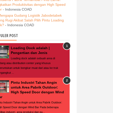
gkatkan Produktivitas dengan High Speed
r
- Indonesia COAD
engapa Gudang Logistik Jabodetabek
ing Rugi Akibat Salah Pilih Pintu Loading
k?
- Indonesia COAD
ULER POST
Loading Dock adalah |
Pengertian dan Jenis
Loading dock adalah sebuah area di
dang atau distribution center yang khusus
peruntukan untuk bongkar muat dari atau ke truk
ngangkut ...
Pintu Industri Tahan Angin
untuk Area Pabrik Outdoor:
High Speed Door dengan Wind
ar
ntu Industri Tahan Angin untuk Area Pabrik Outdoor:
gh Speed Door dengan Wind Bar Pada beberapa
ilitas industri, area produksi dan gu...