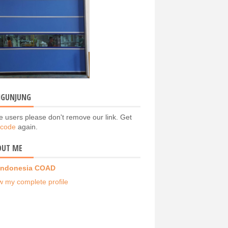
NGUNJUNG
e users please don't remove our link. Get
 code
again.
OUT ME
Indonesia COAD
w my complete profile