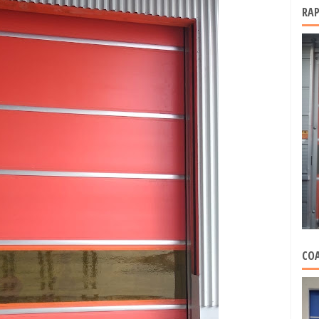
RAP
COA