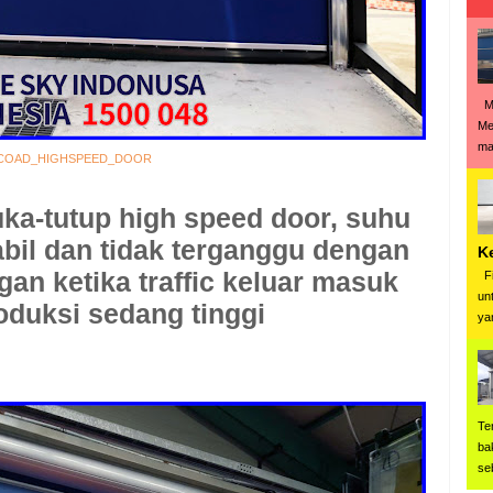
Me
Me
man
COAD_HIGHSPEED_DOOR
ka-tutup high speed door, suhu
bil dan tidak terganggu dengan
K
gan ketika traffic keluar masuk
Fi
un
oduksi sedang tinggi
ya
Te
ba
se