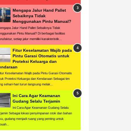
Mengapa Jalur Hand Pallet
Sebaiknya Tidak
Menggunakan Pintu Manual?
ngapa Jalur Hand Pallet Sebaiknya Tidak
nggunakan Pintu Manual? Di berbagai fasilitas
ufaktur, setiap jalur memiliki karakteristik...
Fitur Keselamatan Wajib pada
Pintu Garasi Otomatis untuk
Proteksi Keluarga dan
endaraan
tur Keselamatan Wajib pada Pintu Garasi Otomatis
tuk Proteksi Keluarga dan Kendaraan Sebagai tim
ng sehari-hari turun langsung melak...
Ini Cara Agar Keamanan
Gudang Selalu Terjamin
Ini Cara Agar Keamanan Gudang Selalu
rjamin Sebagai lokasi penyimpanan stok dan bahan
ku, gudang menjadi ruang yang penting untuk
buah...