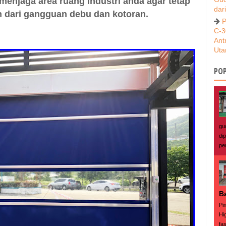
 menjaga area ruang industri anda agar tetap
dar
h dari gangguan debu dan kotoran.
P
C-3
Ant
Ut
POP
gu
di
pe
B
Pi
Hi
fas