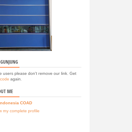
NGUNJUNG
e users please don't remove our link. Get
 code
again.
OUT ME
Indonesia COAD
w my complete profile