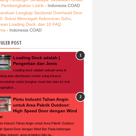
i Pembengkakan Listrik
- Indonesia COAD
anduan Lengkap Sectional Overhead Door
0: Solusi Mencegah Kebocoran Suhu,
rean Loading Dock, dan 10 FAQ
ama
- Indonesia COAD
ULER POST
Loading Dock adalah |
Pengertian dan Jenis
Loading dock adalah sebuah area di
dang atau distribution center yang khusus
peruntukan untuk bongkar muat dari atau ke truk
ngangkut ...
Pintu Industri Tahan Angin
untuk Area Pabrik Outdoor:
High Speed Door dengan Wind
ar
ntu Industri Tahan Angin untuk Area Pabrik Outdoor:
gh Speed Door dengan Wind Bar Pada beberapa
ilitas industri, area produksi dan gu...