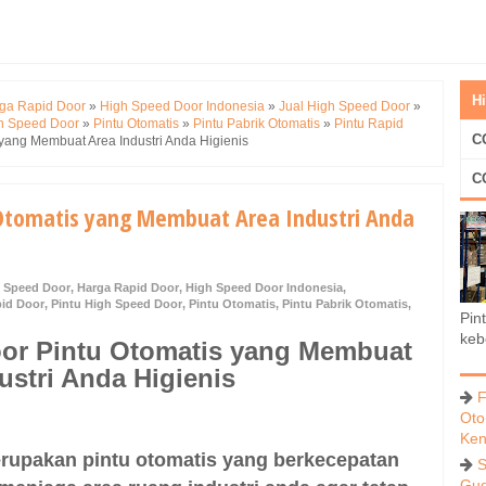
H
ga Rapid Door
»
High Speed Door Indonesia
»
Jual High Speed Door
»
gh Speed Door
»
Pintu Otomatis
»
Pintu Pabrik Otomatis
»
Pintu Rapid
C
ang Membuat Area Industri Anda Higienis
C
Otomatis yang Membuat Area Industri Anda
h Speed Door
,
Harga Rapid Door
,
High Speed Door Indonesia
,
pid Door
,
Pintu High Speed Door
,
Pintu Otomatis
,
Pintu Pabrik Otomatis
,
Pin
keb
or Pintu Otomatis yang Membuat
ustri Anda Higienis
F
Oto
Ken
upakan pintu otomatis yang berkecepatan
S
Gud