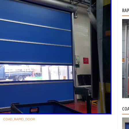
RAP
COA
COAD_RAPID_DOOR