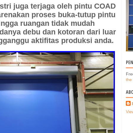
stri juga terjaga oleh pintu COAD
renakan proses buka-tutup pintu
ingga ruangan tidak mudah
danya debu dan kotoran dari luar
ganggu aktifitas produksi anda.
PE
Fre
the
AB
Vie