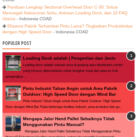
Panduan Lengkap Sectional Overhead Door C-30: Solusi
Mencegah Kebocoran Suhu, Antrean Loading Dock, dan 10 FAQ
Utama
- Indonesia COAD
Efisiensi Pabrik Terhambat Pintu Lama? Tingkatkan Produktivitas
dengan High Speed Door
- Indonesia COAD
POPULER POST
Loading Dock adalah | Pengertian dan Jenis
Loading dock adalah sebuah area di gudang atau distribution center
yang khusus diperuntukan untuk bongkar muat dari atau ke truk
pengangkut ...
Pintu Industri Tahan Angin untuk Area Pabrik
Outdoor: High Speed Door dengan Wind Bar
Pintu Industri Tahan Angin untuk Area Pabrik Outdoor: High Speed
Door dengan Wind Bar Pada beberapa fasilitas industri, area produksi dan gu...
Mengapa Jalur Hand Pallet Sebaiknya Tidak
Menggunakan Pintu Manual?
Mengapa Jalur Hand Pallet Sebaiknya Tidak Menggunakan Pintu
Manual? Di berbagai fasilitas manufaktur, setiap jalur memiliki karakteristik...