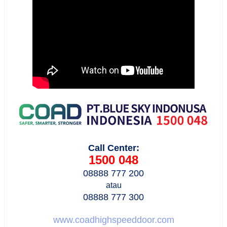
Call Center:
1500 048
08888 777 200
atau
08888 777 300
www.coadhighspeeddoor.com