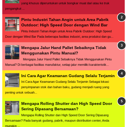
yang khusus diperuntukan untuk bongkar muat dari atau ke truk
pengangkut ...
Pintu Industri Tahan Angin untuk Area Pabrik
Outdoor: High Speed Door dengan Wind Bar
Pintu Industri Tahan Angin untuk Area Pabrik Outdoor: High Speed
Door dengan Wind Bar Pada beberapa fasilitas industri, area produksi dan gu...
Mengapa Jalur Hand Pallet Sebaiknya Tidak
Menggunakan Pintu Manual?
Mengapa Jalur Hand Pallet Sebaiknya Tidak Menggunakan Pintu
Manual? Di berbagai fasilitas manufaktur, setiap jalur memiliki karakteristik...
Ini Cara Agar Keamanan Gudang Selalu Terjamin
Ini Cara Agar Keamanan Gudang Selalu Terjamin Sebagai lokasi
penyimpanan stok dan bahan baku, gudang menjadi ruang yang
penting untuk sebuah...
Mengapa Rolling Shutter dan High Speed Door
Sering Dipasang Bersamaan?
Mengapa Rolling Shutter dan High Speed Door Sering Dipasang
Bersamaan? Pada banyak gudang, pabrik, maupun distribution center, Anda
mungkin ...