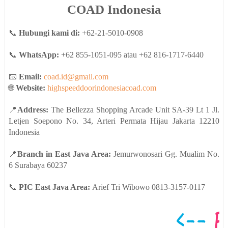
COAD Indonesia
📞
Hubungi kami di:
+62-21-5010-0908
📞
WhatsApp:
+62 855-1051-095 atau +62 816-1717-6440
📧
Email:
coad.id@gmail.com
🌐
Website:
highspeeddoorindonesiacoad.com
📍
Address:
The Bellezza Shopping Arcade Unit SA-39 Lt 1 Jl.
Letjen Soepono No. 34, Arteri Permata Hijau Jakarta 12210
Indonesia
📍
Branch in East Java Area:
Jemurwonosari Gg. Mualim No.
6 Surabaya 60237
📞
PIC East Java Area:
Arief Tri Wibowo 0813-3157-0117