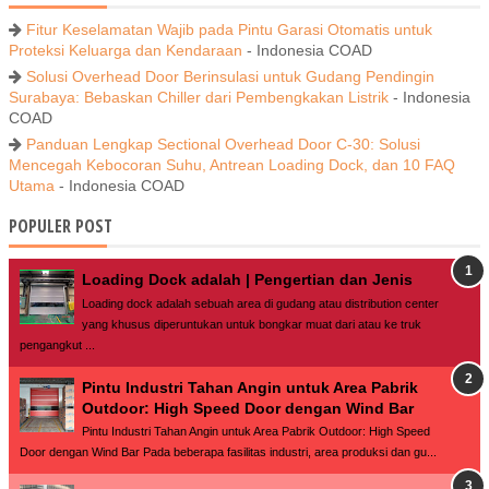
Fitur Keselamatan Wajib pada Pintu Garasi Otomatis untuk
Proteksi Keluarga dan Kendaraan
- Indonesia COAD
Solusi Overhead Door Berinsulasi untuk Gudang Pendingin
Surabaya: Bebaskan Chiller dari Pembengkakan Listrik
- Indonesia
COAD
Panduan Lengkap Sectional Overhead Door C-30: Solusi
Mencegah Kebocoran Suhu, Antrean Loading Dock, dan 10 FAQ
Utama
- Indonesia COAD
POPULER POST
Loading Dock adalah | Pengertian dan Jenis
Loading dock adalah sebuah area di gudang atau distribution center
yang khusus diperuntukan untuk bongkar muat dari atau ke truk
pengangkut ...
Pintu Industri Tahan Angin untuk Area Pabrik
Outdoor: High Speed Door dengan Wind Bar
Pintu Industri Tahan Angin untuk Area Pabrik Outdoor: High Speed
Door dengan Wind Bar Pada beberapa fasilitas industri, area produksi dan gu...