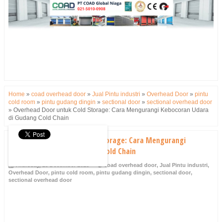
Home
»
coad overhead door
»
Jual Pintu industri
»
Overhead Door
»
pintu
cold room
»
pintu gudang dingin
»
sectional door
»
sectional overhead door
»
Overhead Door untuk Cold Storage: Cara Mengurangi Kebocoran Udara
di Gudang Cold Chain
Overhead Door untuk Cold Storage: Cara Mengurangi
Kebocoran Udara di Gudang Cold Chain
Thursday, 18 December 2025
coad overhead door
,
Jual Pintu industri
,
Overhead Door
,
pintu cold room
,
pintu gudang dingin
,
sectional door
,
sectional overhead door