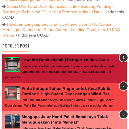
Solusi Overhead Door Berinsulasi untuk Gudang Pendingin
Surabaya: Bebaskan Chiller dari Pembengkakan Listrik
- Indonesia
COAD
Panduan Lengkap Sectional Overhead Door C-30: Solusi
Mencegah Kebocoran Suhu, Antrean Loading Dock, dan 10 FAQ
Utama
- Indonesia COAD
POPULER POST
Loading Dock adalah | Pengertian dan Jenis
Loading dock adalah sebuah area di gudang atau distribution center
yang khusus diperuntukan untuk bongkar muat dari atau ke truk
pengangkut ...
Pintu Industri Tahan Angin untuk Area Pabrik
Outdoor: High Speed Door dengan Wind Bar
Pintu Industri Tahan Angin untuk Area Pabrik Outdoor: High Speed
Door dengan Wind Bar Pada beberapa fasilitas industri, area produksi dan gu...
Mengapa Jalur Hand Pallet Sebaiknya Tidak
Menggunakan Pintu Manual?
Mengapa Jalur Hand Pallet Sebaiknya Tidak Menggunakan Pintu