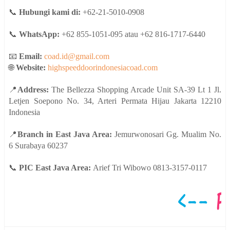
📞
Hubungi kami di:
+62-21-5010-0908
📞
WhatsApp:
+62 855-1051-095 atau +62 816-1717-6440
📧
Email:
coad.id@gmail.com
🌐
Website:
highspeeddoorindonesiacoad.com
📍
Address:
The Bellezza Shopping Arcade Unit SA-39 Lt 1 Jl.
Letjen Soepono No. 34, Arteri Permata Hijau Jakarta 12210
Indonesia
📍
Branch in East Java Area:
Jemurwonosari Gg. Mualim No.
6 Surabaya 60237
📞
PIC East Java Area:
Arief Tri Wibowo 0813-3157-0117