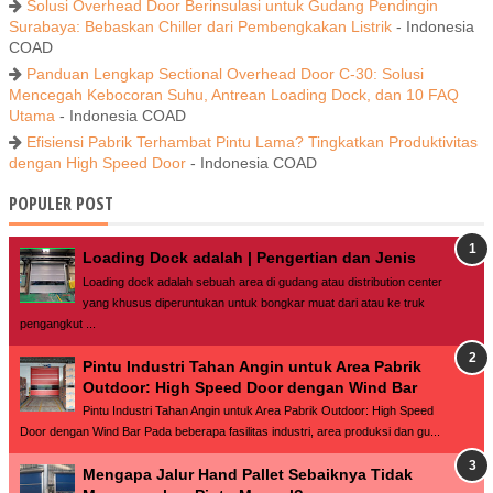
Solusi Overhead Door Berinsulasi untuk Gudang Pendingin
Surabaya: Bebaskan Chiller dari Pembengkakan Listrik
- Indonesia
COAD
Panduan Lengkap Sectional Overhead Door C-30: Solusi
Mencegah Kebocoran Suhu, Antrean Loading Dock, dan 10 FAQ
Utama
- Indonesia COAD
Efisiensi Pabrik Terhambat Pintu Lama? Tingkatkan Produktivitas
dengan High Speed Door
- Indonesia COAD
POPULER POST
Loading Dock adalah | Pengertian dan Jenis
Loading dock adalah sebuah area di gudang atau distribution center
yang khusus diperuntukan untuk bongkar muat dari atau ke truk
pengangkut ...
Pintu Industri Tahan Angin untuk Area Pabrik
Outdoor: High Speed Door dengan Wind Bar
Pintu Industri Tahan Angin untuk Area Pabrik Outdoor: High Speed
Door dengan Wind Bar Pada beberapa fasilitas industri, area produksi dan gu...
Mengapa Jalur Hand Pallet Sebaiknya Tidak