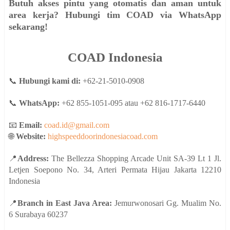
Butuh akses pintu yang otomatis dan aman untuk
area kerja? Hubungi tim COAD via WhatsApp
sekarang!
COAD Indonesia
📞
Hubungi kami di:
+62-21-5010-0908
📞
WhatsApp:
+62 855-1051-095 atau +62 816-1717-6440
📧
Email:
coad.id@gmail.com
🌐
Website:
highspeeddoorindonesiacoad.com
📍
Address:
The Bellezza Shopping Arcade Unit SA-39 Lt 1 Jl.
Letjen Soepono No. 34, Arteri Permata Hijau Jakarta 12210
Indonesia
📍
Branch in East Java Area:
Jemurwonosari Gg. Mualim No.
6 Surabaya 60237