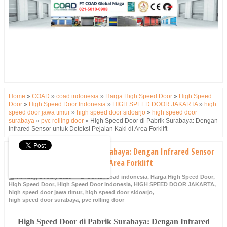
Home
»
COAD
»
coad indonesia
»
Harga High Speed Door
»
High Speed
Door
»
High Speed Door Indonesia
»
HIGH SPEED DOOR JAKARTA
»
high
speed door jawa timur
»
high speed door sidoarjo
»
high speed door
surabaya
»
pvc rolling door
»
High Speed Door di Pabrik Surabaya: Dengan
Infrared Sensor untuk Deteksi Pejalan Kaki di Area Forklift
High Speed Door di Pabrik Surabaya: Dengan Infrared Sensor
untuk Deteksi Pejalan Kaki di Area Forklift
Monday, 14 July 2025
COAD
,
coad indonesia
,
Harga High Speed Door
,
High Speed Door
,
High Speed Door Indonesia
,
HIGH SPEED DOOR JAKARTA
,
high speed door jawa timur
,
high speed door sidoarjo
,
high speed door surabaya
,
pvc rolling door
High Speed Door di Pabrik Surabaya: Dengan Infrared