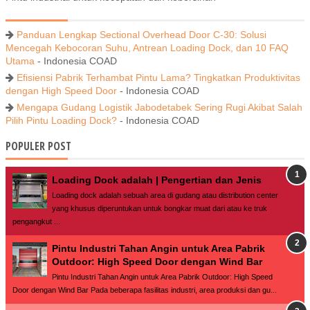
Panduan Lengkap Sectional Overhead Door C-30: Solusi
Mencegah Kebocoran Suhu, Antrean Loading Dock, dan 10 FAQ
Utama
- Indonesia COAD
Efisiensi Pabrik Terhambat Pintu Lama? Tingkatkan Produktivitas
dengan High Speed Door
- Indonesia COAD
Mengapa Gudang Logistik Jabodetabek Sering Rugi Akibat Salah
Pilih Pintu Loading Dock?
- Indonesia COAD
POPULER POST
Loading Dock adalah | Pengertian dan Jenis
Loading dock adalah sebuah area di gudang atau distribution center
yang khusus diperuntukan untuk bongkar muat dari atau ke truk
pengangkut ...
Pintu Industri Tahan Angin untuk Area Pabrik
Outdoor: High Speed Door dengan Wind Bar
Pintu Industri Tahan Angin untuk Area Pabrik Outdoor: High Speed
Door dengan Wind Bar Pada beberapa fasilitas industri, area produksi dan gu...