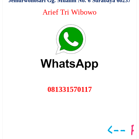
Jemurwonosari Gg. Mualim No. 6 Surabaya 60237
Arief Tri Wibowo
081331570117