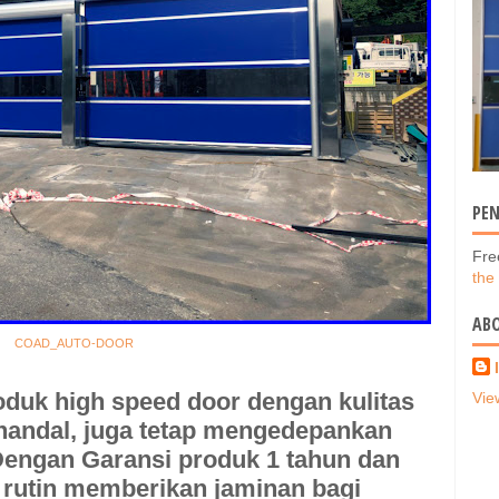
PE
Fre
the
AB
COAD_AUTO-DOOR
oduk
high speed door
dengan kulitas
Vie
handal, juga tetap mengedepankan
engan Garansi produk 1 tahun dan
rutin memberikan jaminan bagi