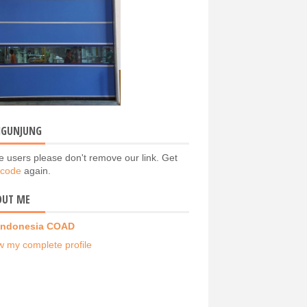
NGUNJUNG
e users please don't remove our link. Get
 code
again.
OUT ME
Indonesia COAD
w my complete profile