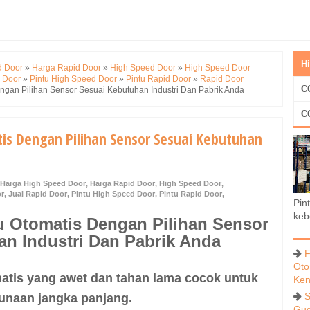
H
d Door
»
Harga Rapid Door
»
High Speed Door
»
High Speed Door
d Door
»
Pintu High Speed Door
»
Pintu Rapid Door
»
Rapid Door
C
ngan Pilihan Sensor Sesuai Kebutuhan Industri Dan Pabrik Anda
C
is Dengan Pilihan Sensor Sesuai Kebutuhan
Harga High Speed Door
,
Harga Rapid Door
,
High Speed Door
,
or
,
Jual Rapid Door
,
Pintu High Speed Door
,
Pintu Rapid Door
,
Pin
keb
u Otomatis
Dengan Pilihan Sensor
n Industri Dan Pabrik Anda
F
Oto
atis yang awet dan tahan lama cocok untuk
Ken
S
naan jangka panjang.
Gud