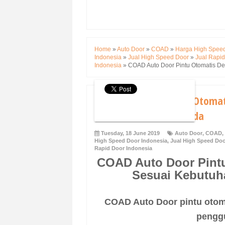
Home
»
Auto Door
»
COAD
»
Harga High Spee
Indonesia
»
Jual High Speed Door
»
Jual Rapi
Indonesia
»
COAD Auto Door Pintu Otomatis De
COAD Auto Door Pintu Otomat
Industri Dan Pabrik Anda
Tuesday, 18 June 2019
Auto Door
,
COAD
,
High Speed Door Indonesia
,
Jual High Speed Do
Rapid Door Indonesia
COAD Auto Door Pint
Sesuai Kebutuha
COAD Auto Door pintu otom
penggu