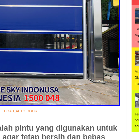
Me
Me
man
Me
Di
ma
COAD_AUTO-DOOR
Te
ba
lah pintu yang digunakan untuk
se
agar tetap bersih dan bebas