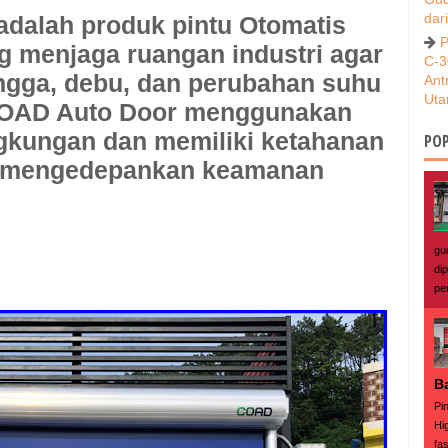
dar
adalah produk pintu Otomatis
P
g menjaga ruangan industri agar
C-3
rangga, debu, dan perubahan suhu
Ant
Ut
OAD Auto Door
menggunakan
ngkungan dan memiliki ketahanan
POP
a mengedepankan keamanan
gu
di
pe
B
Pi
Hi
fas