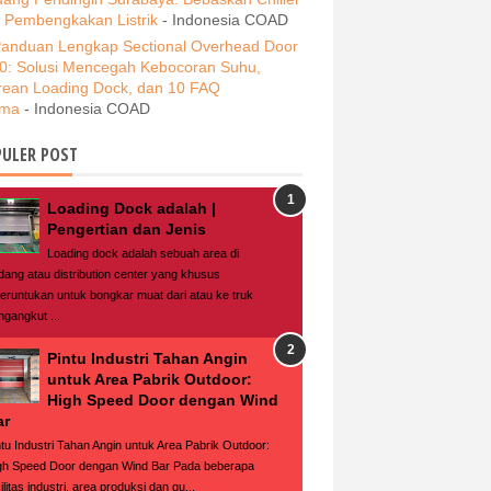
i Pembengkakan Listrik
- Indonesia COAD
anduan Lengkap Sectional Overhead Door
0: Solusi Mencegah Kebocoran Suhu,
rean Loading Dock, dan 10 FAQ
ama
- Indonesia COAD
ULER POST
Loading Dock adalah |
Pengertian dan Jenis
Loading dock adalah sebuah area di
dang atau distribution center yang khusus
peruntukan untuk bongkar muat dari atau ke truk
ngangkut ...
Pintu Industri Tahan Angin
untuk Area Pabrik Outdoor:
High Speed Door dengan Wind
ar
ntu Industri Tahan Angin untuk Area Pabrik Outdoor:
gh Speed Door dengan Wind Bar Pada beberapa
ilitas industri, area produksi dan gu...