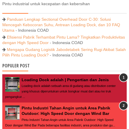
Pintu industrial untuk kecepatan dan kebersihan
Panduan Lengkap Sectional Overhead Door C-30: Solusi
Mencegah Kebocoran Suhu, Antrean Loading Dock, dan 10 FAQ
Utama
- Indonesia COAD
Efisiensi Pabrik Terhambat Pintu Lama? Tingkatkan Produktivitas
dengan High Speed Door
- Indonesia COAD
Mengapa Gudang Logistik Jabodetabek Sering Rugi Akibat Salah
Pilih Pintu Loading Dock?
- Indonesia COAD
POPULER POST
Loading Dock adalah | Pengertian dan Jenis
Loading dock adalah sebuah area di gudang atau distribution center
yang khusus diperuntukan untuk bongkar muat dari atau ke truk
pengangkut ...
Pintu Industri Tahan Angin untuk Area Pabrik
Outdoor: High Speed Door dengan Wind Bar
Pintu Industri Tahan Angin untuk Area Pabrik Outdoor: High Speed
Door dengan Wind Bar Pada beberapa fasilitas industri, area produksi dan gu...