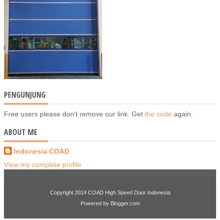
PENGUNJUNG
Free users please don't remove our link. Get
the code
again.
ABOUT ME
Indonesia COAD
View my complete profile
Copyright 2014
COAD High Speed Door Indonesia
Powered by
Blogger.com